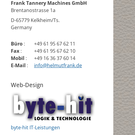
Frank Tannery Machines GmbH
Brentanostrasse 1a
D-65779 Kelkheim/Ts.
Germany
Büro
:
+49 61 95 67 62 11
Fax
:
+49 61 95 67 62 10
Mobil
:
+49 16 36 37 60 14
E-Mail
:
info@helmutfrank.de
Web-Design
byte-hit IT-Leistungen