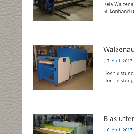
Kela Walzena
Silikonband 
Walzenau
Veröffentlicht
7. April 2017
am
Hochleistung
Hochleistung
Blasluft
Veröffentlicht
6. April 2017