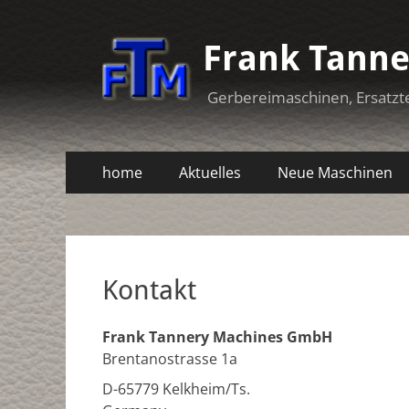
Frank Tann
Gerbereimaschinen, Ersatzt
Primäres
Zum
home
Aktuelles
Neue Maschinen
Inhalt
Menü
Sekundäres
Zum
springen
Inhalt
Menü
springen
Kontakt
Frank Tannery Machines GmbH
Brentanostrasse 1a
D-65779 Kelkheim/Ts.