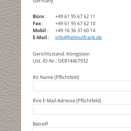
Germany
Büro
:
+49 61 95 67 62 11
Fax
:
+49 61 95 67 62 10
Mobil
:
+49 16 36 37 60 14
E-Mail
:
info@helmutfrank.de
Gerichtsstand: Königstein
Ust.-ID-Nr.: DE814467932
Ihr Name (Pflichtfeld)
Ihre E-Mail-Adresse (Pflichtfeld)
Betreff