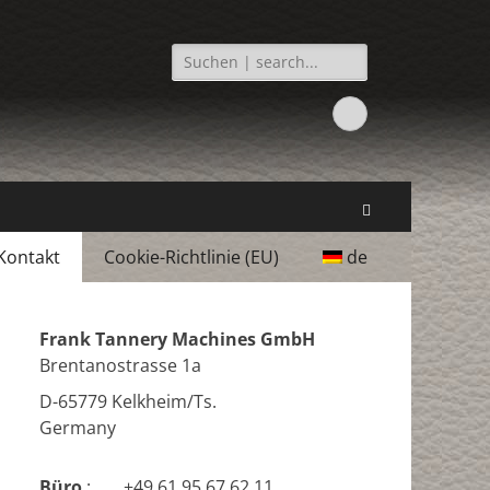
Suchen
nach:
Facebook
Suchen
Kontakt
Cookie-Richtlinie (EU)
de
Frank Tannery Machines GmbH
Brentanostrasse 1a
D-65779 Kelkheim/Ts.
Germany
Büro
:
+49 61 95 67 62 11